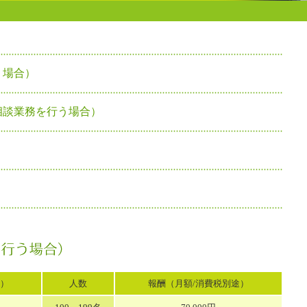
う場合）
相談業務を行う場合）
途）
人数
報酬（月額/消費税別途）