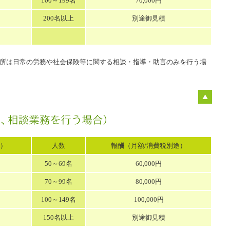
100～199名
70,000円
200名以上
別途御見積
所は日常の労務や社会保険等に関する相談・指導・助言のみを行う場
途）
人数
報酬（月額/消費税別途）
50～69名
60,000円
70～99名
80,000円
100～149名
100,000円
150名以上
別途御見積