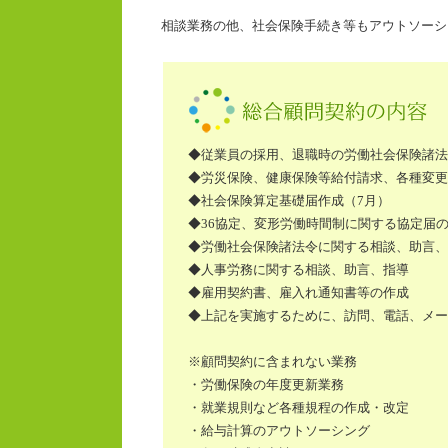
相談業務の他、社会保険手続き等もアウトソーシ
◆従業員の採用、退職時の労働社会保険諸法
◆労災保険、健康保険等給付請求、各種変更
◆社会保険算定基礎届作成（7月）
◆36協定、変形労働時間制に関する協定届
◆労働社会保険諸法令に関する相談、助言、
◆人事労務に関する相談、助言、指導
◆雇用契約書、雇入れ通知書等の作成
◆上記を実施するために、訪問、電話、メー
※顧問契約に含まれない業務
・労働保険の年度更新業務
・就業規則など各種規程の作成・改定
・給与計算のアウトソーシング